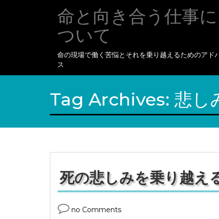
命と向き合う仕事に
ついて
命の現場で働く苦悩とそれを乗り越えるためのアド
ス
Tag Archives:
悲し
死の悲しみを乗り越え
no Comments